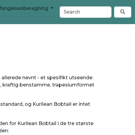
nfangelsesberegning
 allerede nevnt - et spesifikt utseende:
, kraftig benstamme, trapesiumformet
estandard, og Kurilean Bobtail er intet
en for Kurilean Bobtail i de tre største
den: