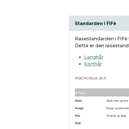
Standarden i FIFé
Rasestandarden i FIFé fi
Dette er den rasestanda
Langhår
Korthår
POENGSKALAEN
TOTAL
Hode
Hode, ører og øyer
Kropp
Kropp og benstrukt
Pels
Struktur og farge
Hale