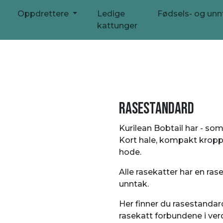
Oppdrettere
Ledige
Fødsels- og un
kattunger
RASESTANDARD
Kurilean Bobtail har - som
Kort hale, kompakt kropp
hode.
Alle rasekatter har en ras
unntak.
Her finner du rasestandard
rasekatt forbundene i ver