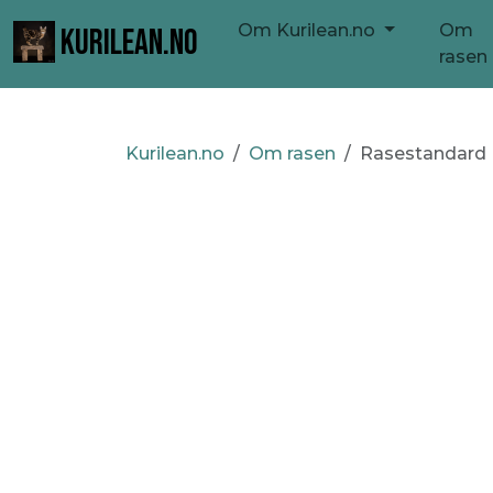
Om Kurilean.no
Om
KURILEAN.NO
rasen
Kurilean.no
Om rasen
Rasestandard