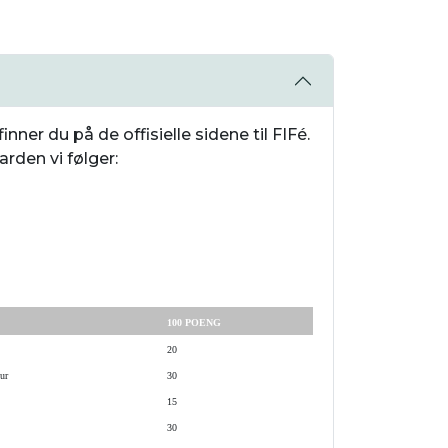
nner du på de offisielle sidene til FIFé.
rden vi følger:
100
POENG
20
ur
30
15
30